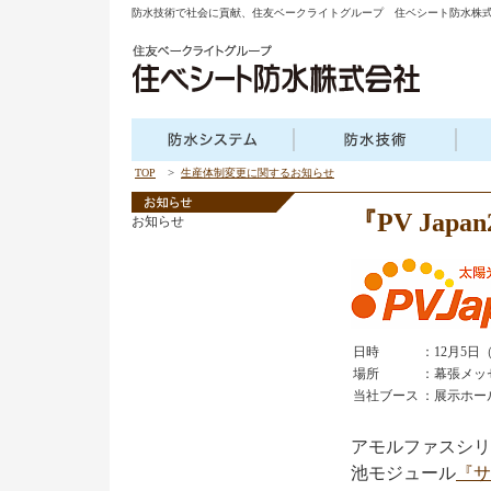
防水技術で社会に貢献、住友ベークライトグループ 住ベシート防水株
>
TOP
生産体制変更に関するお知らせ
『PV Jap
お知らせ
日時
：12月5日（
場所
：幕張メッ
当社ブース
：展示ホール1
アモルファスシリ
池モジュール
『サ